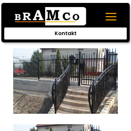
29
utworzone przez
bramco
|
maj 30, 2017
|
0
Kontakt
komentarzy