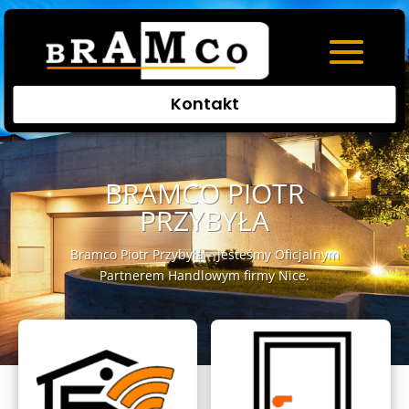
Kontakt
BRAMCO PIOTR
PRZYBYŁA
Bramco Piotr Przybyła – Jesteśmy Oficjalnym
Partnerem Handlowym firmy Nice.
Kliknięcia